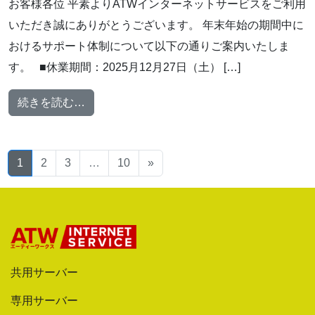
お客様各位 平素よりATWインターネットサービスをご利用
いただき誠にありがとうございます。 年末年始の期間中に
おけるサポート体制について以下の通りご案内いたしま
す。 ■休業期間：2025月12月27日（土） […]
from 年末年始期間中のサポート体制について
続きを読む…
投稿ナビゲーション
1
2
3
…
10
»
共用サーバー
専用サーバー