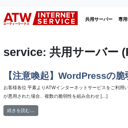
コンテンツへスキップ
共用サーバー
専用
メインナビゲーション
service:
共用サーバー (
【注意喚起】WordPressの脆弱性
お客様各位 平素よりATWインターネットサービスをご利用い
が悪用された場合、複数の脆弱性を組み合わせ […]
from 【注意喚起】WordPressの脆弱性(wp2shel
続きを読む…