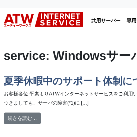
コンテンツへスキップ
共用サーバー
専用
メインナビゲーション
service:
Windowsサー
夏季休暇中のサポート体制に
お客様各位 平素よりATWインターネットサービスをご利用
つきましても、サーバの障害(*1)に […]
from 夏季休暇中のサポート体制について
続きを読む…