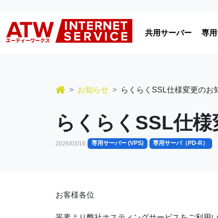
コンテンツへスキップ
共用サーバー
専用
メインナビゲーション
お知らせ
らくらくSSL仕様変更のお
らくらくSSL仕
専用サーバー (VPS)
専用サーバ（PD-R）
2026/03/16
お客様各位
平素より弊社ホスティングサービスをご利用